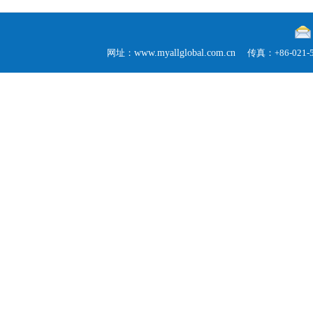
网址：
www.myallglobal.com.cn
传真：+86-02