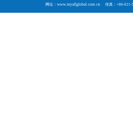
网址：
www.myallglobal.com.cn
传真：+86-02