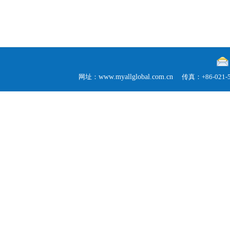
网址：
www.myallglobal.com.cn
传真：+86-02