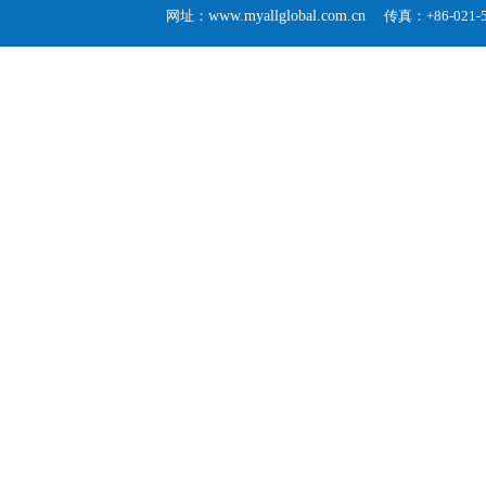
网址：
www.myallglobal.com.cn
传真：+86-02