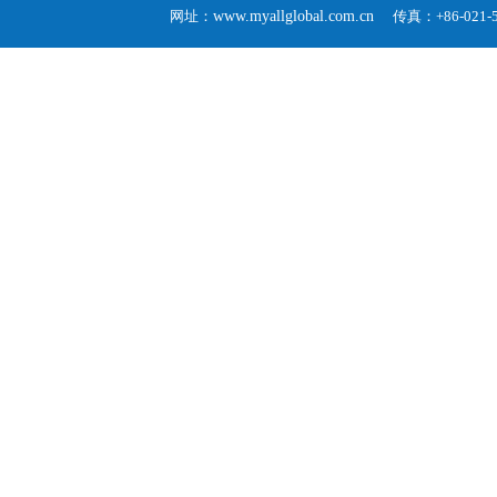
网址：
www.myallglobal.com.cn
传真：+86-02